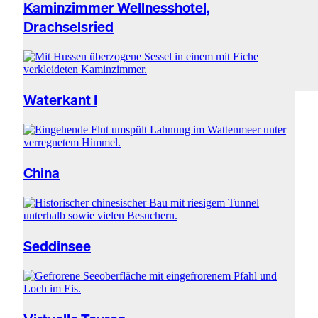
Kaminzimmer Wellnesshotel,
Drachselsried
Waterkant I
China
Seddinsee