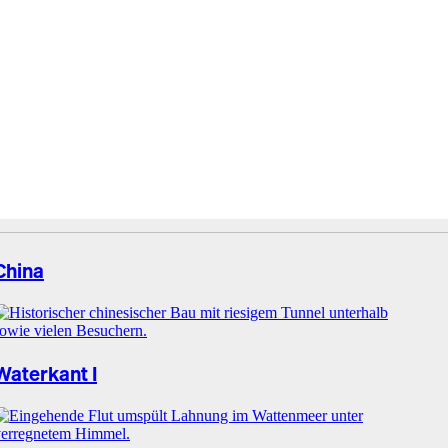
China
Waterkant I