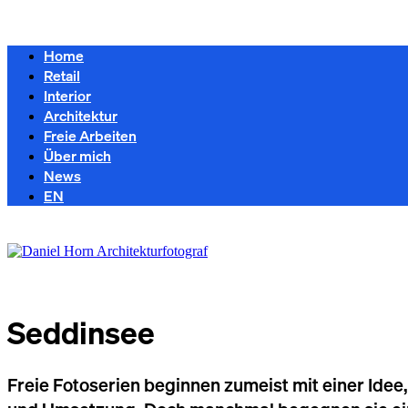
Home
Retail
Interior
Architektur
Freie Arbeiten
Über mich
News
EN
Seddinsee
Freie Fotoserien beginnen zumeist mit einer Ide