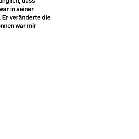
nglich, dass
ar in seiner
 Er veränderte die
önnen war mir