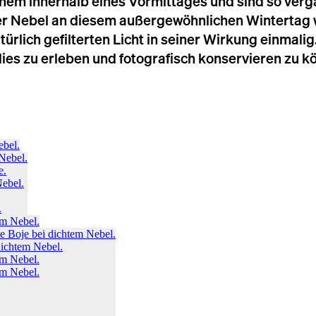
m innerhalb eines Vormittages und sind so vergä
r Nebel an diesem außergewöhnlichen Wintertag w
lich gefilterten Licht in seiner Wirkung einmalig.
ies zu erleben und fotografisch konservieren zu k